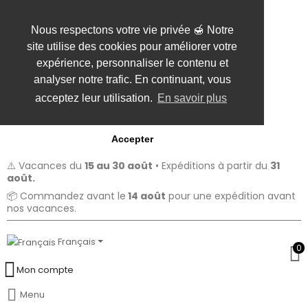
Nous respectons votre vie privée 🍯 Notre
site utilise des cookies pour améliorer votre
expérience, personnaliser le contenu et
analyser notre trafic. En continuant, vous
acceptez leur utilisation.
En savoir plus
Accepter
⚠️ Vacances du
15 au 30 août
• Expéditions à partir du
31
août.
📦 Commandez avant le
14 août
pour une expédition avant
nos vacances.
Français
0
Mon compte
Menu