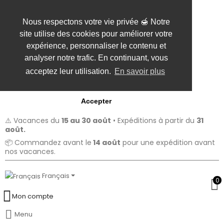
Nous respectons votre vie privée 🍯 Notre
site utilise des cookies pour améliorer votre
expérience, personnaliser le contenu et
analyser notre trafic. En continuant, vous
acceptez leur utilisation.
En savoir plus
Accepter
⚠️ Vacances du
15 au 30 août
• Expéditions à partir du
31
août.
📦 Commandez avant le
14 août
pour une expédition avant
nos vacances.
Français
0
Mon compte
Menu